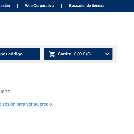
sesión
|
Web Corporativa
|
Buscador de tiendas
 por código
Carrito
0,00 €
(0)
ucho
e sesión para ver su precio