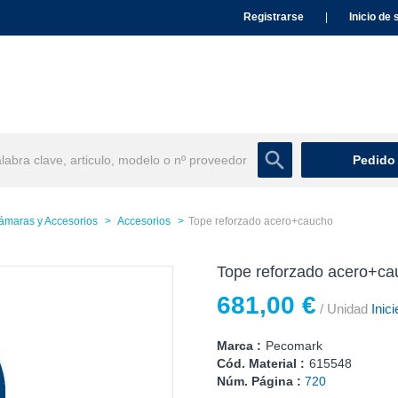
Registrarse
|
Inicio de 
Pedido
ámaras y Accesorios
Accesorios
Tope reforzado acero+caucho
Tope reforzado acero+ca
681,00 €
/ Unidad
Inici
Marca :
Pecomark
Cód. Material :
615548
Núm. Página :
720