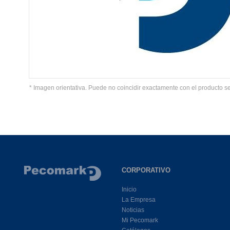
* Imagen orientativa. Puede no coincidir exactamente con el producto s
CORPORATIVO
Inicio
La Empresa
Noticias
Mi Pecomark