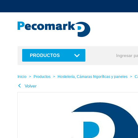
text.skipToContent
text.skipToNavigation
PRODUCTOS
Inicio
Productos
Hostelería, Cámaras frigoríficas y paneles
C
Volver