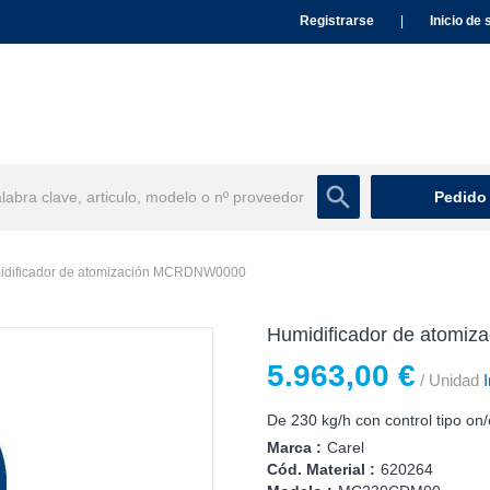
Registrarse
|
Inicio de 
Pedido
idificador de atomización MCRDNW0000
Humidificador de atom
5.963,00 €
/ Unidad
I
De 230 kg/h con control tipo on
Marca :
Carel
Cód. Material :
620264