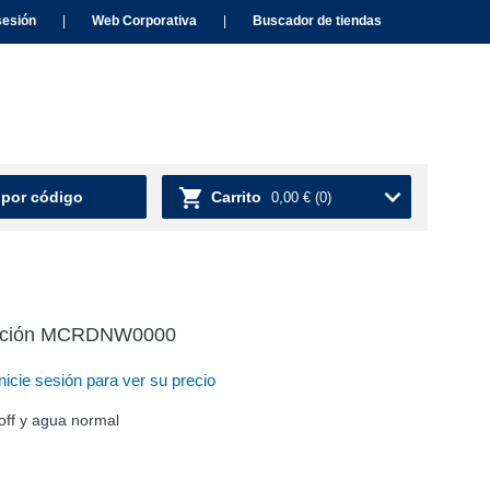
sesión
|
Web Corporativa
|
Buscador de tiendas
 por código
Carrito
0,00 €
(0)
ización MCRDNW0000
nicie sesión para ver su precio
/off y agua normal