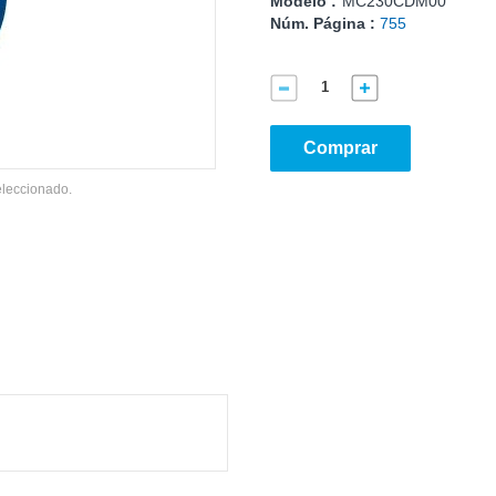
Modelo :
MC230CDM00
Núm. Página :
755
Comprar
eleccionado.