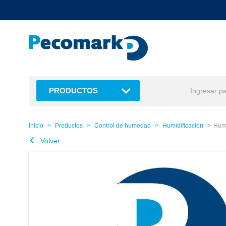
text.skipToContent
text.skipToNavigation
PRODUCTOS
Inicio
Productos
Control de humedad
Humidificación
Hum
Volver