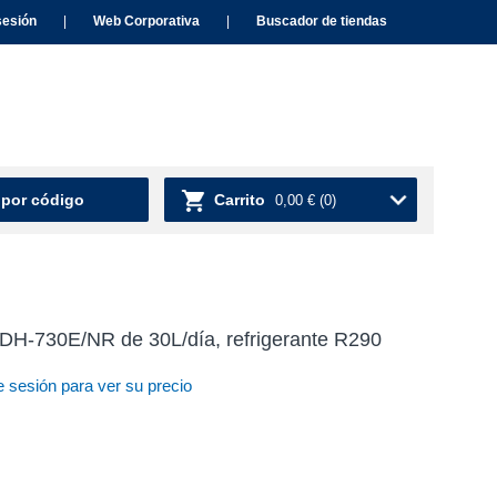
sesión
|
Web Corporativa
|
Buscador de tiendas
 por código
Carrito
0,00 €
(0)
l DH-730E/NR de 30L/día, refrigerante R290
e sesión para ver su precio