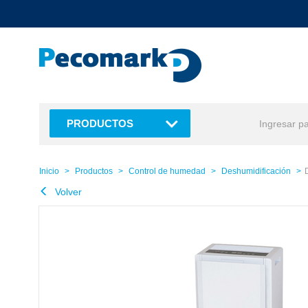
text.skipToContent
text.skipToNavigation
PRODUCTOS
Inicio
Productos
Control de humedad
Deshumidificación
Volver