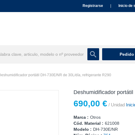
Registrarse
|
Inicio de 
Pedido
Deshumidificador portátil DH-730E/NR de 30L/día, refrigerante R290
Deshumidificador portáti
690,00 €
/ Unidad
Inici
Marca :
Otros
Cód. Material :
621008
Modelo :
DH-730E/NR