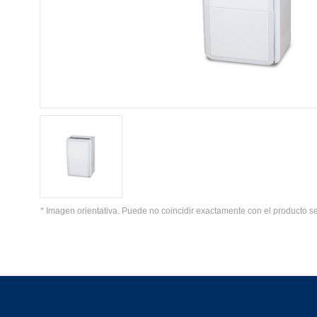
* Imagen orientativa. Puede no coincidir exactamente con el producto s