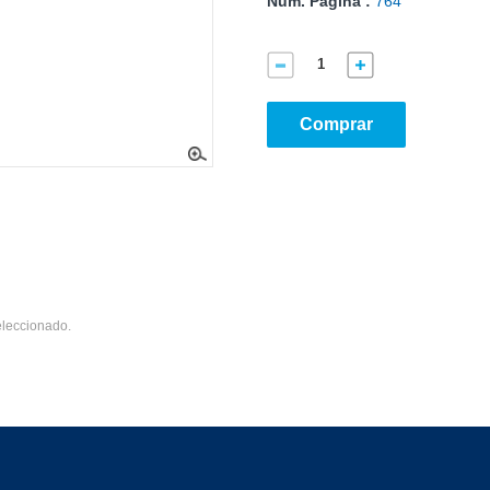
Núm. Página :
764
Comprar
eleccionado.