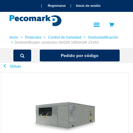
text.skipToContent
text.skipToNavigation
|
Registrarse
|
Inicio de sesión
Inicio
Productos
Control de humedad
Deshumidificación
Deshumificador conductos GH200 1850m3/h 23VAC
Pedido por código
Volver