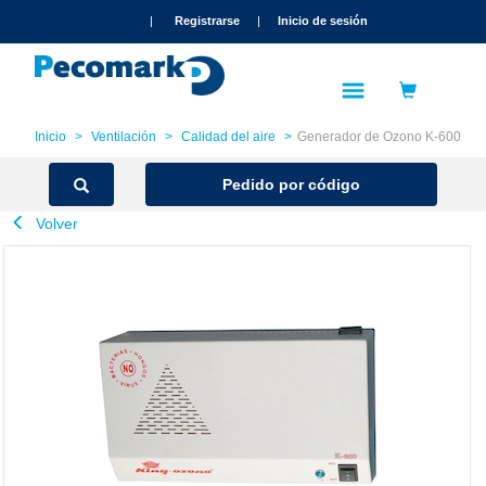
text.skipToContent
text.skipToNavigation
|
Registrarse
|
Inicio de sesión
Inicio
Ventilación
Calidad del aire
Generador de Ozono K-600
Pedido por código
Volver