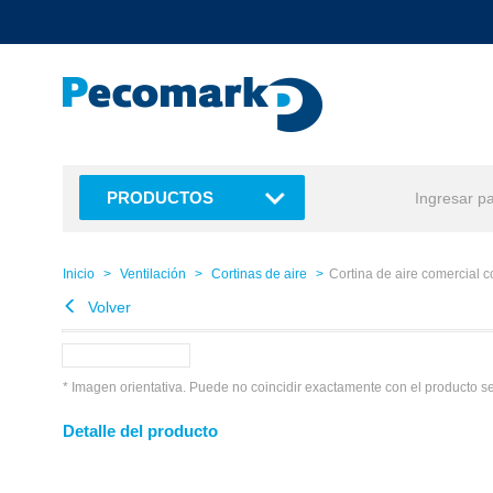
text.skipToContent
text.skipToNavigation
PRODUCTOS
Inicio
Ventilación
Cortinas de aire
Cortina de aire comercial
Volver
* Imagen orientativa. Puede no coincidir exactamente con el producto s
Detalle del producto