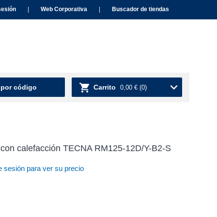
sesión
|
Web Corporativa
|
Buscador de tiendas
 por código
Carrito
0,00 €
(0)
al con calefacción TECNA RM125-12D/Y-B2-S
e sesión para ver su precio