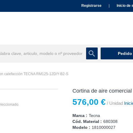
Registrarse
|
Inicio de 
Pedido
 con calefacción TECNA RM125-12D/Y-B2-S
Cortina de aire comerci
576,00 €
/ Unidad
Inici
eleccionado.
Marca :
Tecna
Cód. Material :
680308
Modelo :
1810000027