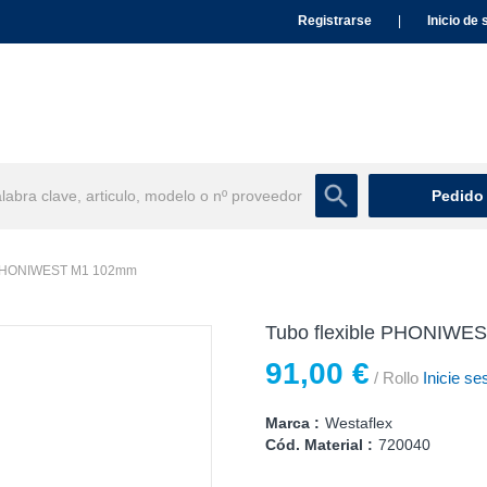
Registrarse
|
Inicio de 
Pedido
e PHONIWEST M1 102mm
Tubo flexible PHONIWE
91,00 €
/ Rollo
Inicie se
Marca :
Westaflex
Cód. Material :
720040