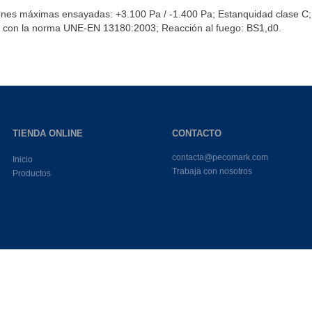
nes máximas ensayadas: +3.100 Pa / -1.400 Pa; Estanquidad clase C;
e con la norma UNE-EN 13180:2003; Reacción al fuego: BS1,d0.
TIENDA ONLINE
CONTACTO
contacta@pecomark.com
Inicio
Trabaja con nosotros
Productos