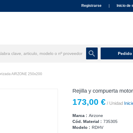
Registrarse
|
Inicio de 
Pedido
torizada AIRZONE 250x200
Rejilla y compuerta mot
173,00 €
/ Unidad
Inici
Marca :
Airzone
Cód. Material :
735305
Modelo :
RDHV