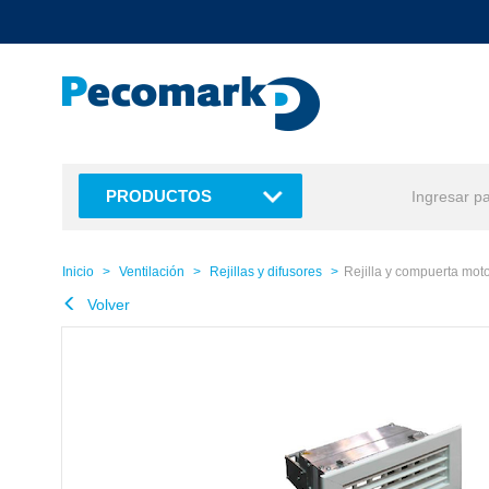
text.skipToContent
text.skipToNavigation
PRODUCTOS
Inicio
Ventilación
Rejillas y difusores
Rejilla y compuerta mo
Volver