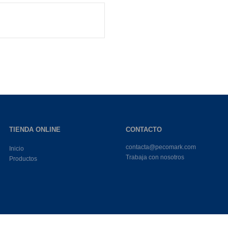
TIENDA ONLINE
CONTACTO
contacta@pecomark.com
Inicio
Trabaja con nosotros
Productos