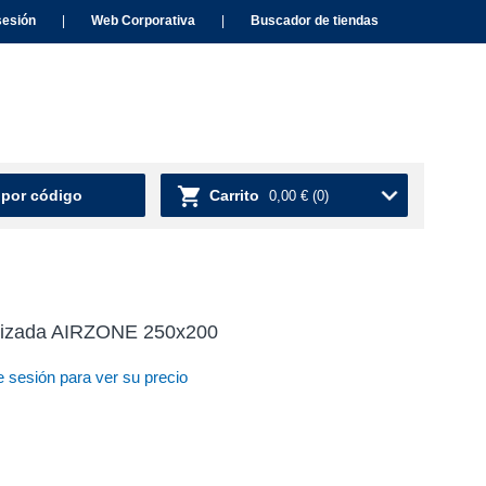
sesión
|
Web Corporativa
|
Buscador de tiendas
 por código
Carrito
0,00 €
(0)
orizada AIRZONE 250x200
e sesión para ver su precio