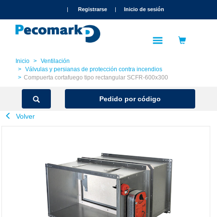
text.skipToContent
text.skipToNavigation
|
Registrarse
|
Inicio de sesión
Inicio
Ventilación
Válvulas y persianas de protección contra incendios
Compuerta cortafuego tipo rectangular SCFR-600x300
Pedido por código
Volver