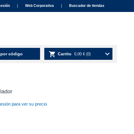
sesión
|
Web Corporativa
|
Buscador de tiendas
 por código
Carrito
0,00 €
(0)
lador
sesión para ver su precio