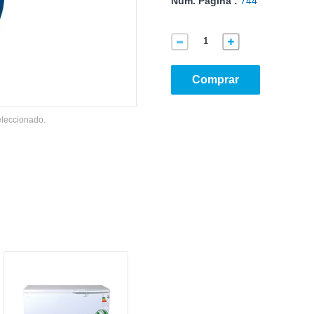
Núm. Página :
744
Comprar
eleccionado.