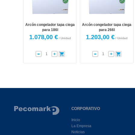
Arcón congelador tapa ciega
Arcón congelador tapa ciega
para 186l
para 266l
1.078,00 €
1.203,00 €
/ Unidad
/ Unidad
CORPORATIVO
Inicio
La Empresa
Noticias