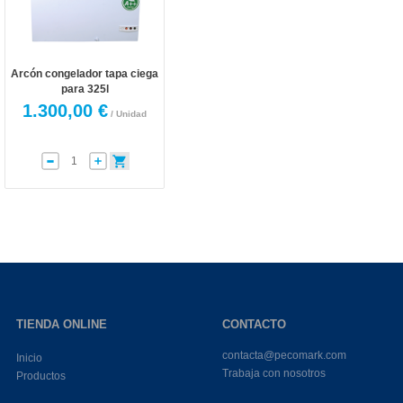
Arcón congelador tapa ciega
para 325l
1.300,00 €
/ Unidad
TIENDA ONLINE
CONTACTO
contacta@pecomark.com
Inicio
Trabaja con nosotros
Productos