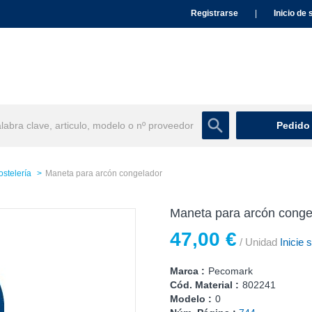
Registrarse
|
Inicio de 
Pedido
ostelería
Maneta para arcón congelador
Maneta para arcón conge
47,00 €
/ Unidad
Inicie 
Marca :
Pecomark
Cód. Material :
802241
Modelo :
0