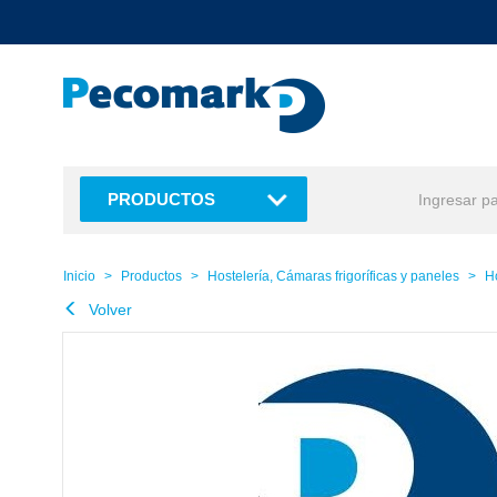
text.skipToContent
text.skipToNavigation
PRODUCTOS
Inicio
Productos
Hostelería, Cámaras frigoríficas y paneles
H
Volver