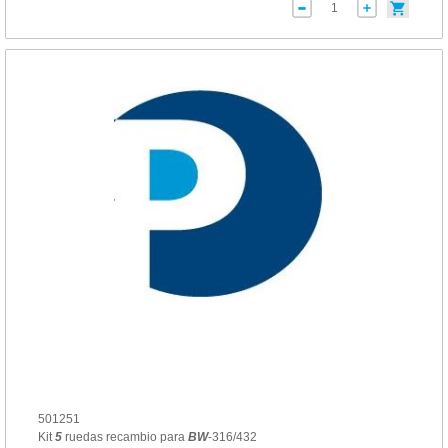
501251
Kit
5
ruedas recambio para
BW
-316/432