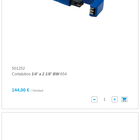
501252
Cortatubos
1
/
4
"
a
2
1
/
8
"
BW
-654
144,00 €
/ Unidad