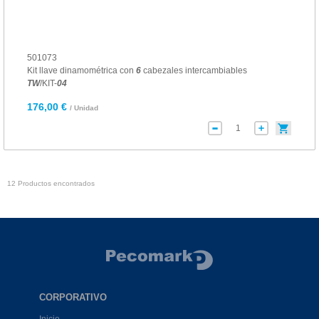
501073
Kit llave dinamométrica con
6
cabezales intercambiables
TW
/KIT-
04
176,00 €
/ Unidad
12 Productos encontrados
CORPORATIVO