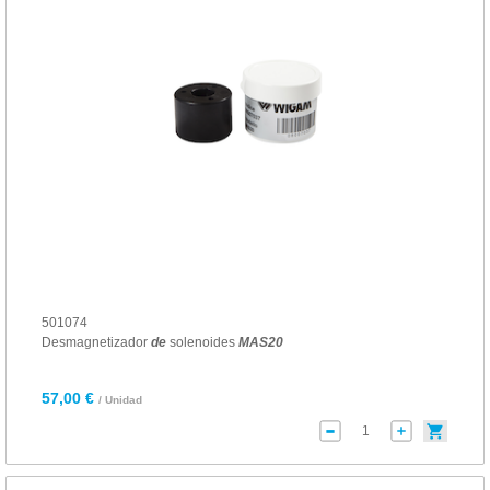
501074
Desmagnetizador
de
solenoides
MAS
20
57,00 €
/ Unidad