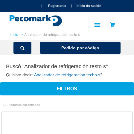
text.skipToContent
text.skipToNavigation
|
Registrarse
|
Inicio de sesión
Inicio
Analizador de refrigeración testo s
Pedido por código
Buscó "Analizador de refrigeración testo s"
Quisiste decir:
Analizador de refrigeracion techo s
?
FILTROS
12 Productos encontrados