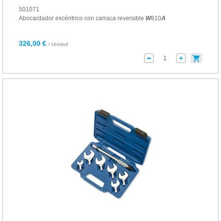
501071
Abocardador excéntrico con carraca reversible
W
810
A
326,00 €
/ Unidad