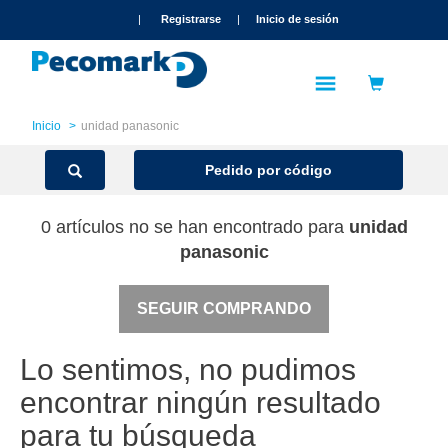
text.skipToContent
text.skipToNavigation
|
Registrarse
|
Inicio de sesión
Inicio
unidad panasonic
Pedido por código
0 artículos no se han encontrado para
unidad
panasonic
SEGUIR COMPRANDO
Lo sentimos, no pudimos
encontrar ningún resultado
para tu búsqueda