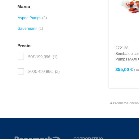
Marca
Aspen Pumps
(3)
Sauermann
(1)
Precio
272128
Bomba de co
50€-199,99€
(1)
Pumps MAXI
355,00 €
/ U
200€-499,99€
(3)
4 Productos encon