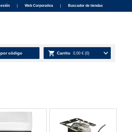
sesión
|
Web Corporativa
|
Buscador de tiendas
 por código
Carrito
0,00 €
(0)