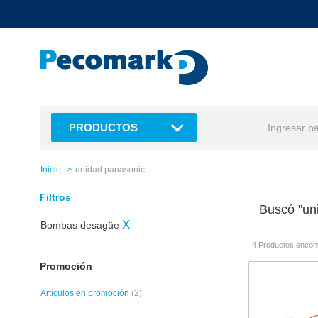
text.skipToContent
text.skipToNavigation
PRODUCTOS
Inicio
unidad panasonic
Filtros
Buscó "un
X
Bombas desagüe
4 Productos encon
Promoción
Artículos en promoción
(2)