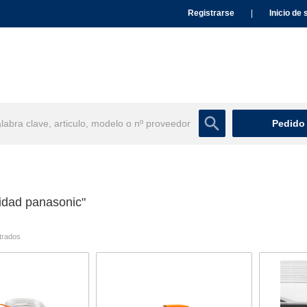
Registrarse
|
Inicio de 
Pedido
idad panasonic"
trados