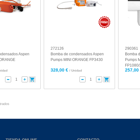
272126
290361
ndensados Aspen
Bomba de condensados Aspen
Bomba d
 ORANGE
Pumps MINI ORANGE FP3430
Pumps M
FP1080/
328,00 €
257,00
nidad
/ Unidad
trados