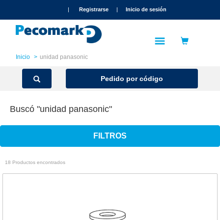
text.skipToContent
text.skipToNavigation
|
Registrarse
|
Inicio de sesión
Inicio
unidad panasonic
Pedido por código
Buscó "unidad panasonic"
FILTROS
18 Productos encontrados