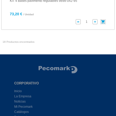
KIT 4 Bases pavimento regulables 9898-042-95
73,20 €
/ Unidad
18 Productos encontrados
CORPORATIVO
Inicio
La Empresa
Noticias
Mi Pecomark
Catálogos