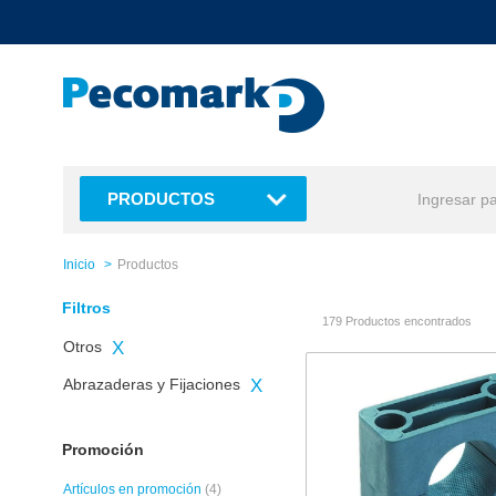
text.skipToContent
text.skipToNavigation
PRODUCTOS
Inicio
Productos
Filtros
179 Productos encontrados
Otros
X
Abrazaderas y Fijaciones
X
Promoción
Artículos en promoción
(4)