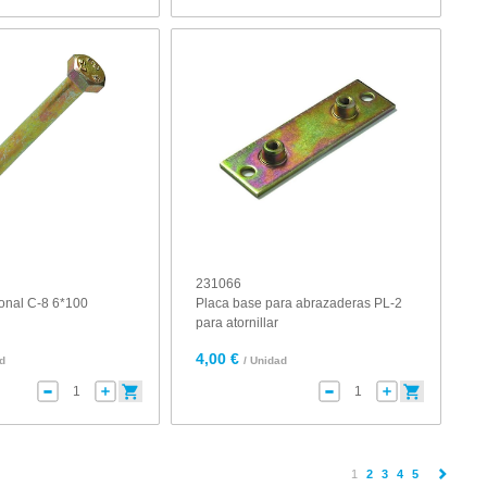
231066
gonal C-8 6*100
Placa base para abrazaderas PL-2
para atornillar
4,00 €
ad
/ Unidad
(current)
1
2
3
4
5