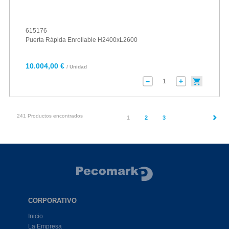
615176
Puerta Rápida Enrollable H2400xL2600
10.004,00 €
/ Unidad
241 Productos encontrados
(current)
1
2
3
CORPORATIVO
Inicio
La Empresa