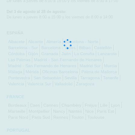
De lunes a jueves de 8:00 a 18:00 y los viernes de 8:00 a 17:00
Del 3 de agosto al 28 de agosto:
De lunes a jueves 8:00 a 15:00 y los viernes de 8:00 a 14:00
ESPAÑA
Albacete
Alicante
Almería
Barcelona - Norte
Barcelona - Sur
Barcelona - Valles
Bilbao
Castellón
Córdoba
Gijón
Granada
Jaén
La Coruña
Lanzarote
Las Palmas
Madrid - San Fernando de Henares
Madrid - San Fernando de Henares
Madrid Sur
Murcia
Málaga
Mérida
Oficinas Barcelona
Palma de Mallorca
Pontevedra
San Sebastián
Sevilla
Tarragona
Tenerife
Valencia
Valencia Sur
Valladolid
Zaragoza
FRANCE
Bordeaux
Caen
Cannes
Chambéry
Fréjus
Lille
Lyon
Marseille
Montpellier
Nancy
Nantes
Nice
Paris Est
Paris Nord
Paris Sud
Rennes
Toulon
Toulouse
PORTUGAL