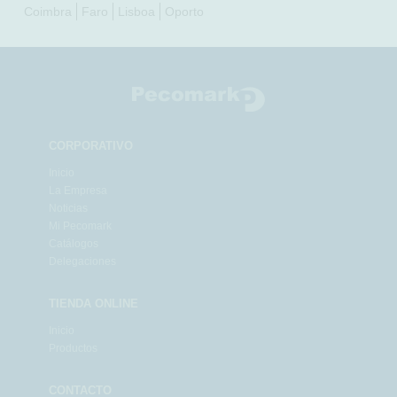
Coimbra
Faro
Lisboa
Oporto
CORPORATIVO
Inicio
La Empresa
Noticias
Mi Pecomark
Catálogos
Delegaciones
TIENDA ONLINE
Inicio
Productos
CONTACTO