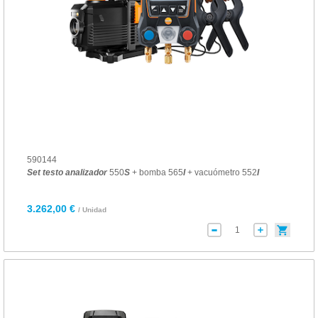
590144
Set
testo
analizador
550
S
+ bomba 565
I
+ vacuómetro 552
I
3.262,00 €
/ Unidad