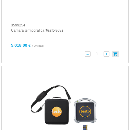
3599254
Camara termografica
Testo
868
s
5.018,00 €
/ Unidad