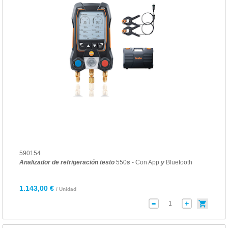
590154
Analizador
de
refrigeración
testo
550
s
- Con App
y
Bluetooth
1.143,00 €
/ Unidad