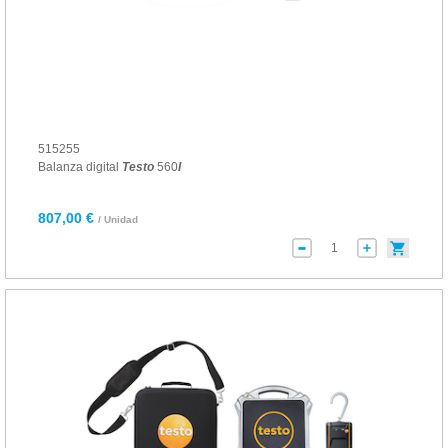
515255
Balanza digital
Testo
560
I
807,00 €
/ Unidad