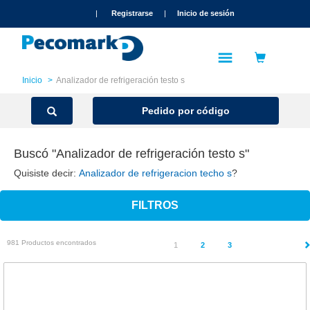
text.skipToContent
text.skipToNavigation
|
Registrarse
|
Inicio de sesión
Inicio
Analizador de refrigeración testo s
Pedido por código
Buscó "Analizador de refrigeración testo s"
Quisiste decir:
Analizador de refrigeracion techo s
?
FILTROS
981 Productos encontrados
(current)
1
2
3