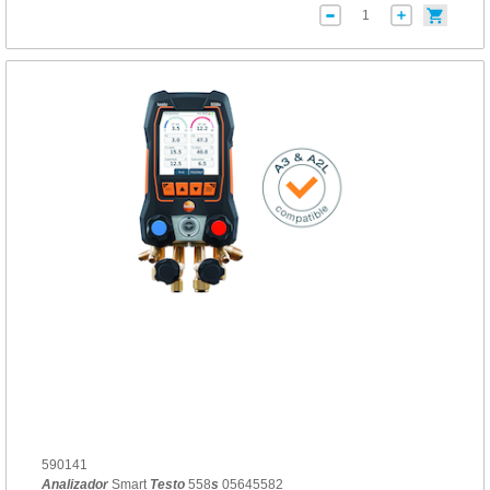
590141
Analizador
Smart
Testo
558
s
05645582