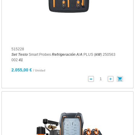
515228
Set
Testo
Smart Probes
Refrigeración
A
/
A
PLUS (
kW
) 250563
002
41
2.055,00 €
/ Unidad