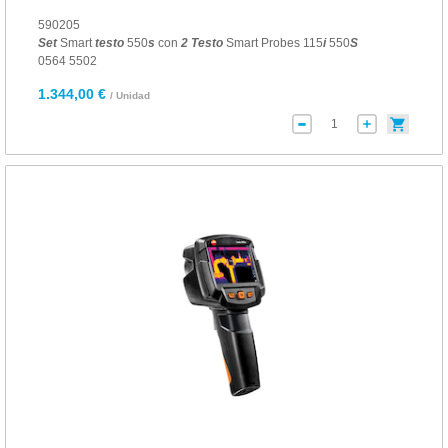
590205
Set
Smart
testo
550
s
con
2
Testo
Smart Probes 115
i
550
S
0564 5502
1.344,00 €
/ Unidad