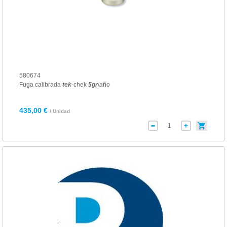
580674
Fuga calibrada
tek
-chek
5
gr
/año
435,00 €
/ Unidad