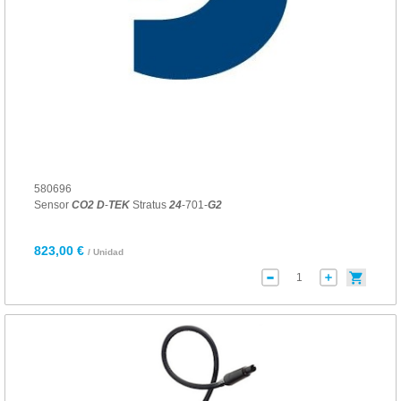
580696
Sensor
CO
2
D
-
TEK
Stratus
24
-701-
G
2
823,00 €
/ Unidad