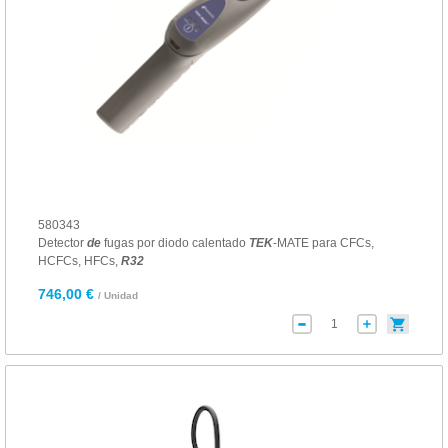
580343
Detector
de
fugas por diodo calentado
TEK
-MATE para CFCs,
HCFCs, HFCs,
R
32
746,00 €
/ Unidad