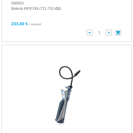
580693
Batería INFICON (721-702-
G
1
)
233,00 €
/ Unidad