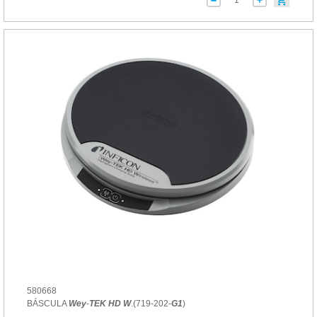
580668
BÁSCULA
Wey
-
TEK
HD
W
.(719-202-
G1
)