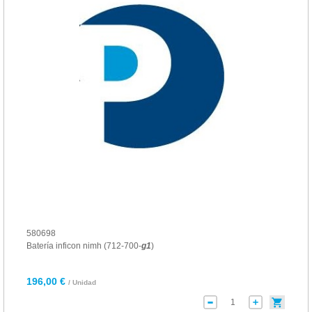
580698
Batería inficon nimh (712-700-
g
1
)
196,00 €
/ Unidad