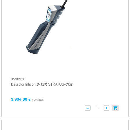
3598926
Detector Inficon
D
-
TEK
STRATUS-
CO
2
3.994,00 €
/ Unidad