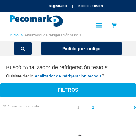
text.skipToContent
text.skipToNavigation
|
Registrarse
|
Inicio de sesión
Inicio
Analizador de refrigeración testo s
Pedido por código
Buscó "Analizador de refrigeración testo s"
Quisiste decir:
Analizador de refrigeracion techo s
?
FILTROS
22 Productos encontrados
(current)
1
2