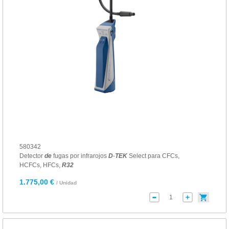
580342
Detector
de
fugas por infrarojos
D
-
TEK
Select para CFCs,
HCFCs, HFCs,
R
32
1.775,00 €
/ Unidad