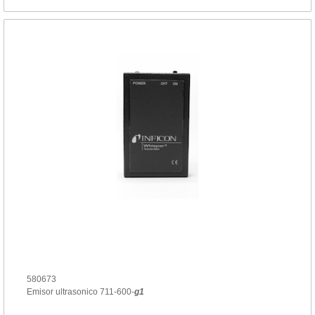
580673
Emisor ultrasonico 711-600-
g
1