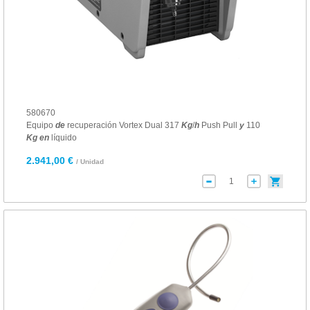
580670
Equipo
de
recuperación Vortex Dual 317
Kg
/
h
Push Pull
y
110
Kg
en
líquido
2.941,00 €
/ Unidad