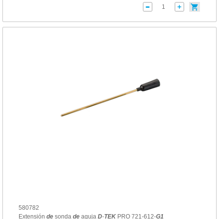
580782
Extensión
de
sonda
de
aguja
D
-
TEK
PRO 721-612-
G
1