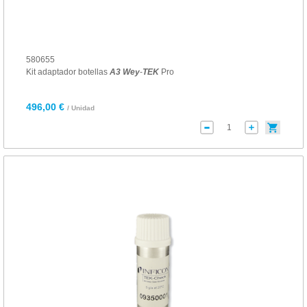
580655
Kit adaptador botellas
A
3
Wey
-
TEK
Pro
496,00 €
/ Unidad