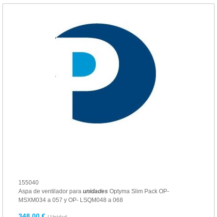
155040
Aspa de ventilador para
unidades
Optyma Slim Pack OP-
MSXM034 a 057 y OP- LSQM048 a 068
348,00 €
/ Unidad