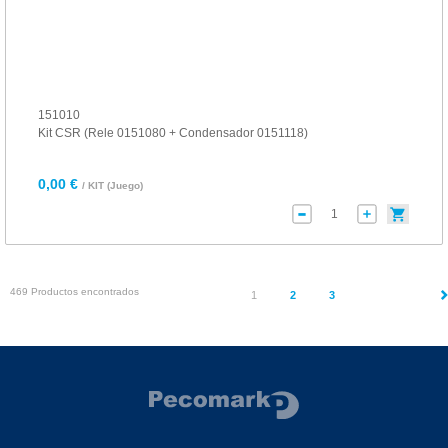
151010
Kit CSR (Rele 0151080 + Condensador 0151118)
0,00 €
/ KIT (Juego)
469 Productos encontrados
(current)
1
2
3